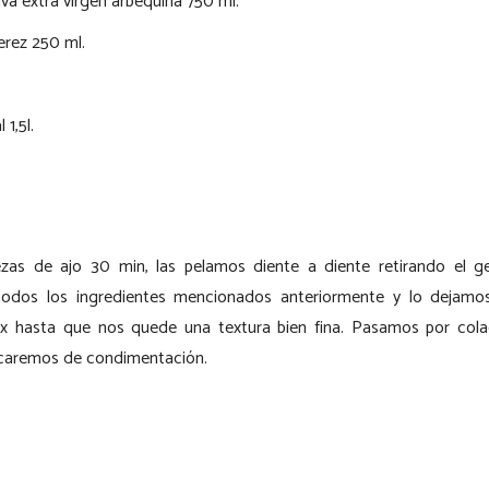
iva extra virgen arbequina 750 ml.
erez 250 ml.
1,5l.
zas de ajo 30 min, las pelamos diente a diente retirando el 
odos los ingredientes mencionados anteriormente y lo dejamo
x hasta que nos quede una textura bien fina. Pasamos por colad
ificaremos de condimentación.