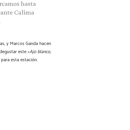
urcamos hasta
rante Calima
.
las, y Marcos Ganda hacen
 degustar este «
Ajo blanco,
 para esta estación.