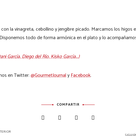
n la vinagreta, cebollino y jengibre picado. Marcamos los higos e
. Disponemos todo de forma armónica en el plato y lo acompañamos 
i García, Diego del Río, Kisko García,..)
mos en Twitter:
@GourmetJournal
y
Facebook
.
COMPARTIR
NTERIOR
SIGUIE