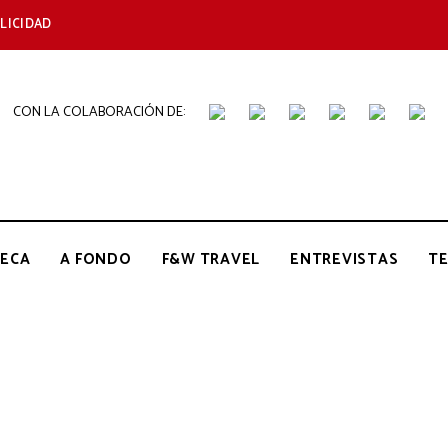
LICIDAD
CON LA COLABORACIÓN DE:
THE
Periódico
de
Gastronomía
GOURMET
ECA
A FONDO
F&W TRAVEL
ENTREVISTAS
T
JOURNAL