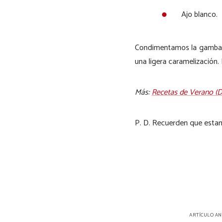
Ajo blanco.
Condimentamos la gamba co
una ligera caramelización
Más:
Recetas de Verano (Dan
P. D. Recuerden que esta
Navegación
ARTÍCULO A