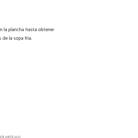
n la plancha hasta obtener
de la sopa fría.
NTE ARTÍCULO