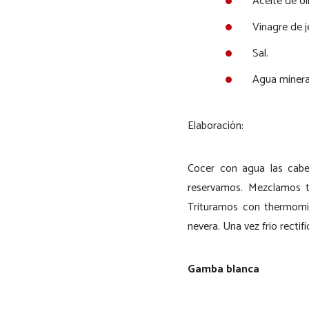
Aceite de ol
Vinagre de j
Sal.
Agua mineral 
Elaboración:
Cocer con agua las cabe
reservamos. Mezclamos t
Trituramos con thermomi
nevera. Una vez frio rect
Gamba blanca