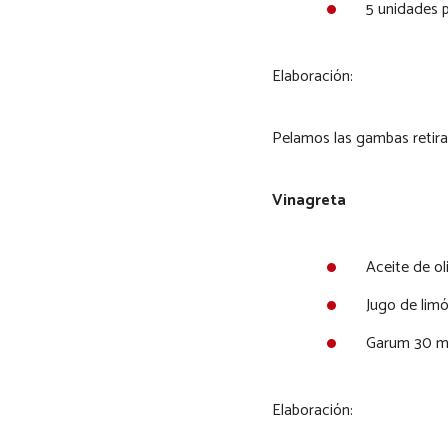
5 unidades 
Elaboración:
Pelamos las gambas retira
Vinagreta
Aceite de ol
Jugo de limó
Garum 30 ml
Elaboración: