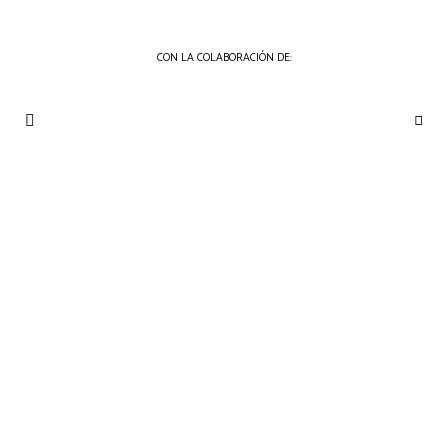
CON LA COLABORACIÓN DE:
THE
Periódico
de
GOURMET
Gastronomía
JOURNAL