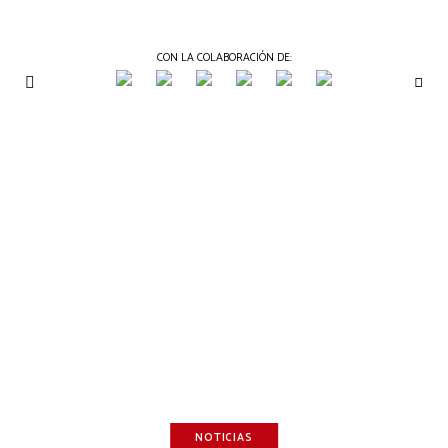
CON LA COLABORACIÓN DE:
THE
Periódico
de
GOURMET
Gastronomía
JOURNAL
NOTICIAS