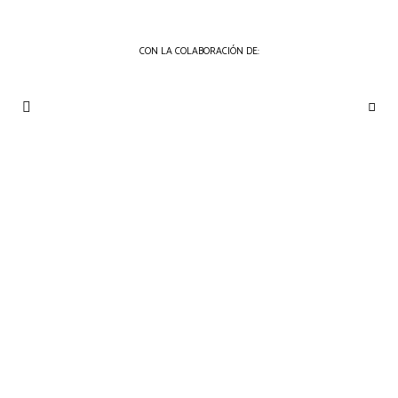
CON LA COLABORACIÓN DE:
THE
Periódico
de
GOURMET
Gastronomía
JOURNAL