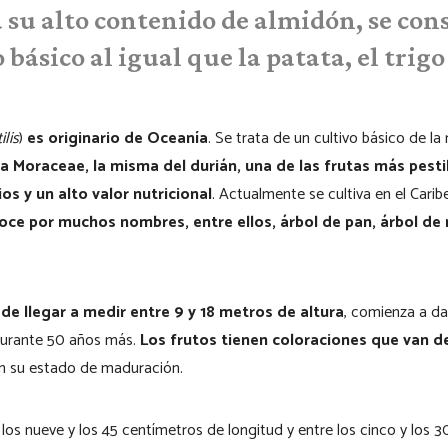
a su alto contenido de almidón, se con
básico al igual que la patata, el trigo
ilis
)
es originario de Oceanía
. Se trata de un cultivo básico de la 
ia Moraceae, la misma del durián, una de las frutas más pes
s y un alto valor nutricional
. Actualmente se cultiva en el Caribe
noce por muchos nombres, entre ellos, árbol de pan, árbol d
ede llegar a medir entre 9 y 18 metros de altura
, comienza a dar
durante 50 años más.
Los frutos tienen coloraciones que van del
ún su estado de maduración.
los nueve y los 45 centímetros de longitud y entre los cinco y los 3