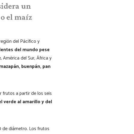
sidera un
 o el maíz
región del Pácífico y
tilentes del mundo pese
, América del Sur, África y
e mazapán, buenpán, pan
 frutos a partir de los seis
 verde al amarillo y del
0 de diámetro. Los frutos