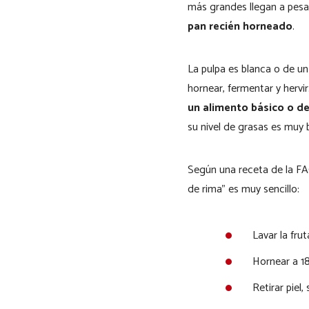
más grandes llegan a pesar
pan recién horneado
.
La pulpa es blanca o de un
hornear, fermentar y hervir
un alimento básico o de
su nivel de grasas es muy b
Según una receta de la FAO
de rima” es muy sencillo:
Lavar la fru
Hornear a 1
Retirar piel,