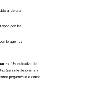
cido al de una
etando con las
 con lo que nos
harina
. Un indicativo de
tex (así se le denomina a
iliza como pegamento o como