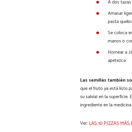
A dos tazas 
Amasar liger
pasta quebr
Se coloca en
manos o con
Hornear a 20
apetezca.
Las semillas también so
que el fruto ya está listo
su salvia) en la superfici
ingrediente en la medicina 
Ver:
LAS 10 PIZZAS MÁ