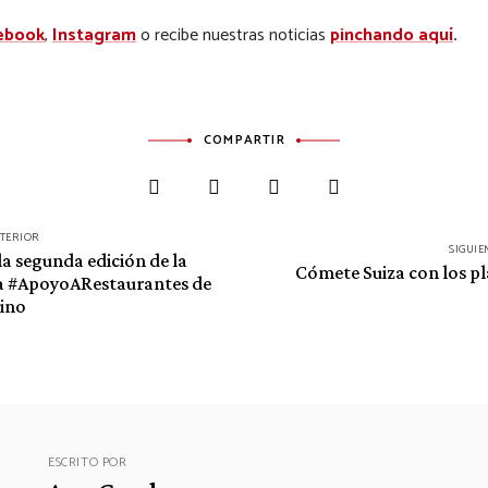
ebook
,
Instagram
o recibe nuestras noticias
pinchando aquí
.
COMPARTIR
NTERIOR
SIGUIE
la segunda edición de la
Cómete Suiza con los p
 #ApoyoARestaurantes de
rino
ESCRITO POR