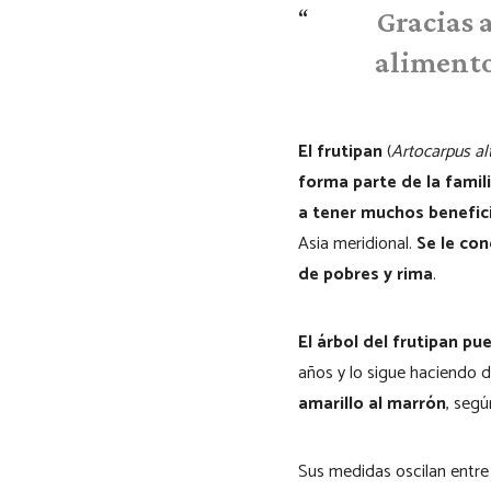
Gracias 
alimento 
El frutipan
(
Artocarpus alt
forma parte de la famil
a tener muchos beneficio
Asia meridional.
Se le co
de pobres y rima
.
El árbol del frutipan pu
años y lo sigue haciendo 
amarillo al marrón
, seg
Sus medidas oscilan entre 