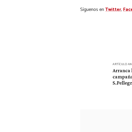
Síguenos en
Twitter
,
Fac
Navegación
ARTÍCULO A
Arranca 
de
campaña
entradas
S.Pelleg