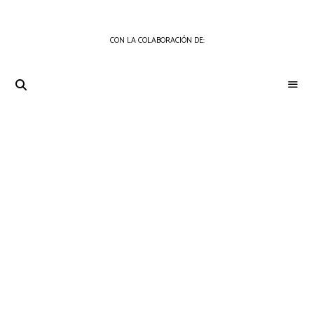
CON LA COLABORACIÓN DE:
THE
Periódico
de
GOURMET
Gastronomía
JOURNAL