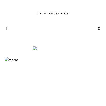
CON LA COLABORACIÓN DE:
THE
Periódico
de
GOURMET
Gastronomía
JOURNAL