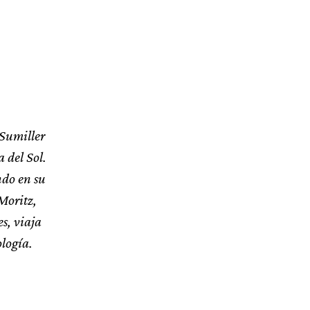
 Sumiller
 del Sol.
ndo en su
Moritz,
s, viaja
logía.