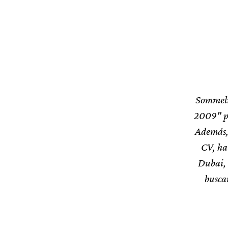
Sommelie
2009" po
Además, 
CV, ha
Dubai, 
busca