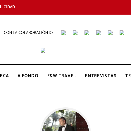
LICIDAD
CON LA COLABORACIÓN DE:
THE
Periódico
de
Gastronomía
GOURMET
ECA
A FONDO
F&W TRAVEL
ENTREVISTAS
T
JOURNAL