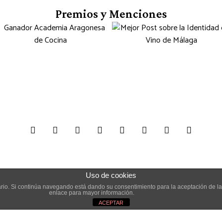
Premios y Menciones
Uso de cookies
suario. Si continúa navegando está dando su consentimiento para la aceptación de 
enlace para mayor información.
Gourmet Journal © Copyright. Todos los derechos reservados |
Aviso leg
ACEPTAR