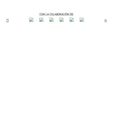
CON LA COLABORACIÓN DE:
THE
Periódico
de
GOURMET
Gastronomía
JOURNAL