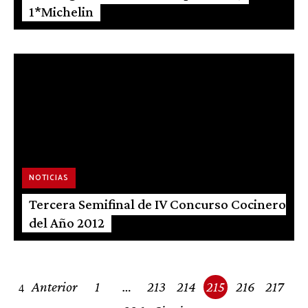
1*Michelin
NOTICIAS
Tercera Semifinal de IV Concurso Cocinero
del Año 2012
Posts
Anterior
1
…
213
214
215
216
217
navigation