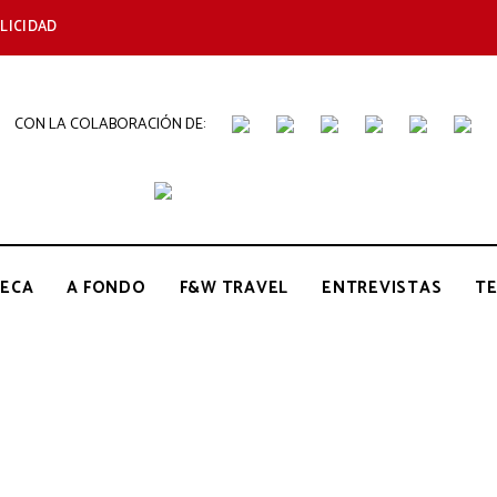
LICIDAD
CON LA COLABORACIÓN DE:
THE
Periódico
de
Gastronomía
GOURMET
ECA
A FONDO
F&W TRAVEL
ENTREVISTAS
T
JOURNAL