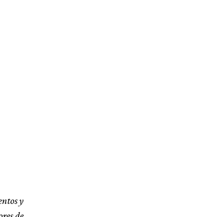
entos y
ores de