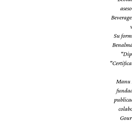
aseso
Beverages
Su forma
Benalmád
"Dip
"Certific
Manu B
fundad
publica
colab
Gour