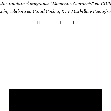
adio, conduce el programa "Momentos Gourmets" en COPE
isión, colabora en Canal Cocina, RTV Marbella y Fuengiro
RECETAS
Focaccia de Hierbas Frescas, Paté de
RECETAS
Olivas Negras y Boquerones
Pasado, Presente y Futuro del
Ajobacalao de Vélez-Málaga