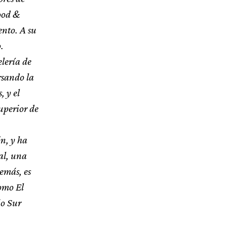
ood &
ento. A su
.
elería de
rsando la
 y el
uperior de
n, y ha
al, una
emás, es
omo El
o Sur