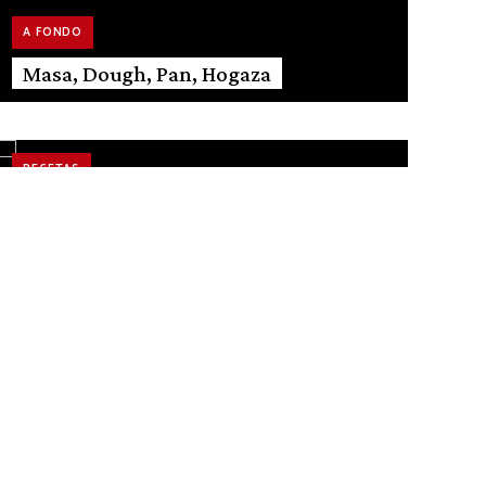
A FONDO
Masa, Dough, Pan, Hogaza
RECETAS
Doble de Chocolate y Nueces