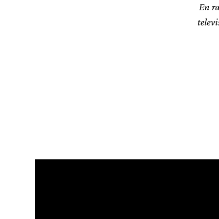
En r
telev
ENTREVISTAS
Quique Dacosta, Quique Dacosta
Restaurante 3* Michelin, Dénia,
Alicante