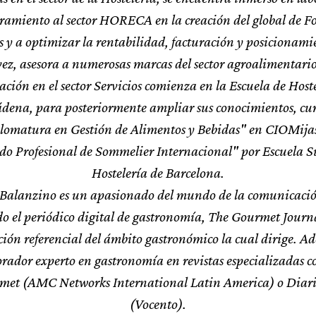
ramiento al sector HORECA en la creación del global de F
 y a optimizar la rentabilidad, facturación y posicionami
vez, asesora a numerosas marcas del sector agroalimentario
ción en el sector Servicios comienza en la Escuela de Host
ena, para posteriormente ampliar sus conocimientos, cu
lomatura en Gestión de Alimentos y Bebidas" en CIOMijas,
ado Profesional de Sommelier Internacional" por Escuela S
Hostelería de Barcelona.
alanzino es un apasionado del mundo de la comunicació
o el periódico digital de gastronomía, The Gourmet Journ
ción referencial del ámbito gastronómico la cual dirige. Ad
orador experto en gastronomía en revistas especializadas c
met (AMC Networks International Latin America) o Diari
(Vocento).