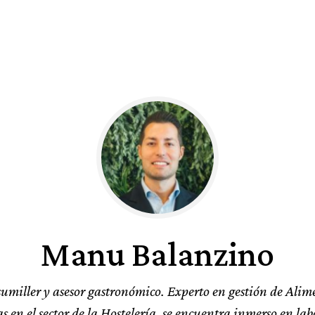
Manu Balanzino
sumiller y asesor gastronómico. Experto en gestión de Alim
s en el sector de la Hostelería, se encuentra inmerso en lab