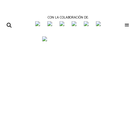
CON LA COLABORACIÓN DE:
THE
Periódico
de
GOURMET
Gastronomía
JOURNAL