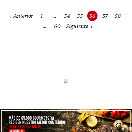
Posts
Anterior
1
…
54
55
56
57
58
navigation
…
60
Siguiente