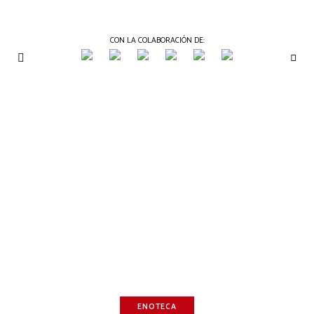
CON LA COLABORACIÓN DE:
THE
Periódico
de
GOURMET
Gastronomía
JOURNAL
ENOTECA