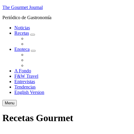
The Gourmet Journal
Periódico de Gastronomía
Noticias
Recetas
expand
Gourmet
child
Para Impresionar
menu
Enoteca
expand
Catamos
child
Cócteles
menu
Enología
A Fondo
F&W Travel
Entrevistas
Tendencias
English Version
Search
Menu
Recetas Gourmet