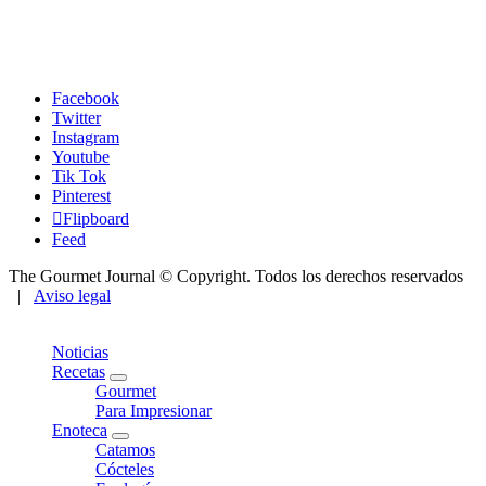
Facebook
Twitter
Instagram
Youtube
Tik Tok
Pinterest
Flipboard
Feed
The Gourmet Journal © Copyright. Todos los derechos reservados
|
Aviso legal
Close
Noticias
Recetas
expand
Gourmet
child
Para Impresionar
menu
Enoteca
expand
Catamos
child
Cócteles
menu