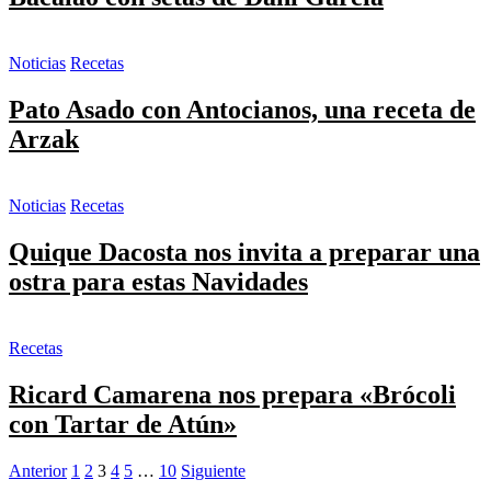
Noticias
Recetas
Pato Asado con Antocianos, una receta de
Arzak
Noticias
Recetas
Quique Dacosta nos invita a preparar una
ostra para estas Navidades
Recetas
Ricard Camarena nos prepara «Brócoli
con Tartar de Atún»
Posts
Anterior
1
2
3
4
5
…
10
Siguiente