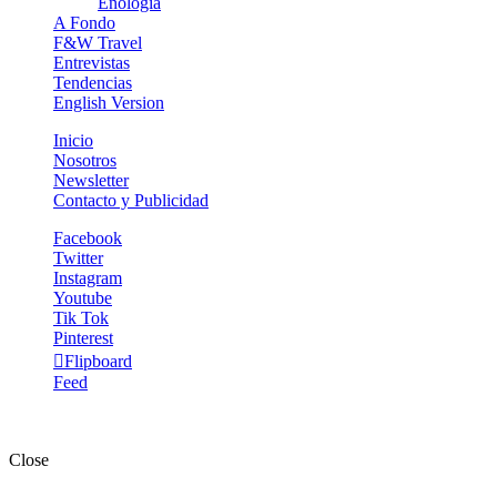
Enología
A Fondo
F&W Travel
Entrevistas
Tendencias
English Version
Inicio
Nosotros
Newsletter
Contacto y Publicidad
Facebook
Twitter
Instagram
Youtube
Tik Tok
Pinterest
Flipboard
Feed
The Gourmet Journal © Copyright 2025. Todos los derechos
reservados.
Close