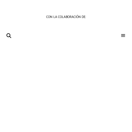
CON LA COLABORACIÓN DE:
THE
Periódico
de
GOURMET
Gastronomía
JOURNAL