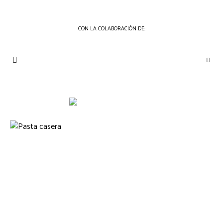
CON LA COLABORACIÓN DE:
THE
Periódico
de
GOURMET
Gastronomía
JOURNAL