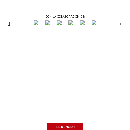
CON LA COLABORACIÓN DE:
THE
Periódico
de
GOURMET
Gastronomía
JOURNAL
TENDENCIAS