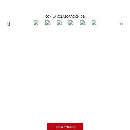
CON LA COLABORACIÓN DE:
THE
Periódico
de
GOURMET
Gastronomía
JOURNAL
TENDENCIAS