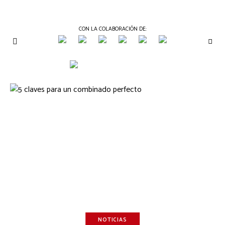
CON LA COLABORACIÓN DE:
THE
Periódico
de
GOURMET
Gastronomía
JOURNAL
NOTICIAS