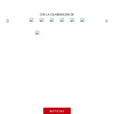
CON LA COLABORACIÓN DE:
THE
Periódico
de
GOURMET
Gastronomía
JOURNAL
NOTICIAS