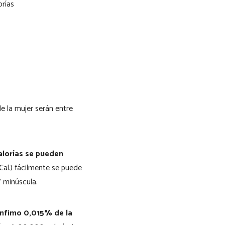
orías
de la mujer serán entre
calorías se pueden
(Cal.) fácilmente se puede
” minúscula.
 ínfimo 0,015% de la