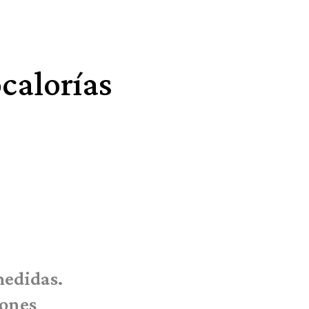
ocalorías
medidas.
iones