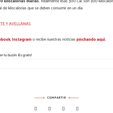
kilocalorías diarias.
Realmente esas 300 Cal. son 300 kilocaloría
l de kilocalorías que se deben consumir en un día.
TE Y AVELLANAS
ebook
,
Instagram
o recibe nuestras noticias
pinchando aquí
.
n tu buzón. ¡Es gratis!
COMPARTIR