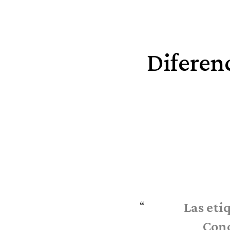
Diferenc
Las eti
Cono