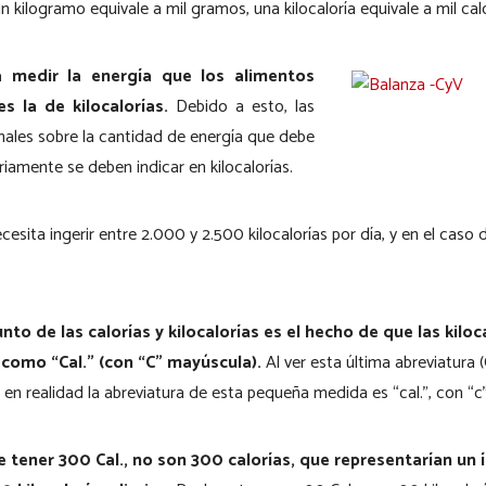
 un kilogramo equivale a mil gramos, una kilocaloría equivale a mil cal
a medir la energía que los alimentos
s la de kilocalorías.
Debido a esto, las
ales sobre la cantidad de energía que debe
iamente se deben indicar en kilocalorías.
sita ingerir entre 2.000 y 2.500 kilocalorías por día, y en el caso 
to de las calorías y kilocalorías es el hecho de que las kilo
 como “Cal.” (con “C” mayúscula).
Al ver esta última abreviatura 
 en realidad la abreviatura de esta pequeña medida es “cal.”, con “c
ce tener 300 Cal., no son 300 calorías, que representarían un