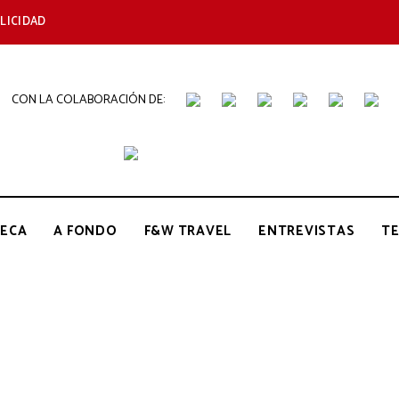
LICIDAD
CON LA COLABORACIÓN DE:
THE
Periódico
de
Gastronomía
GOURMET
ECA
A FONDO
F&W TRAVEL
ENTREVISTAS
T
JOURNAL