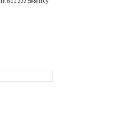
s, (300.000 calorías), y