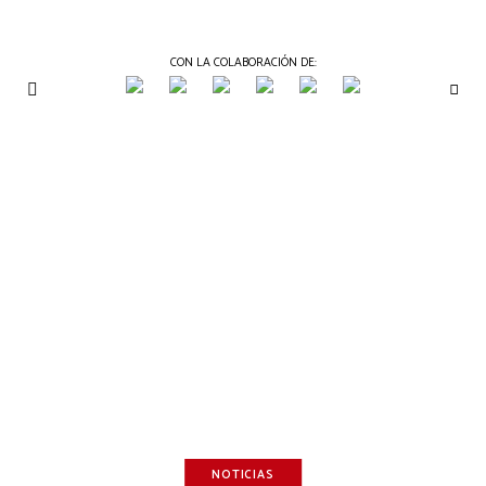
CON LA COLABORACIÓN DE:
THE
Periódico
de
GOURMET
Gastronomía
JOURNAL
NOTICIAS