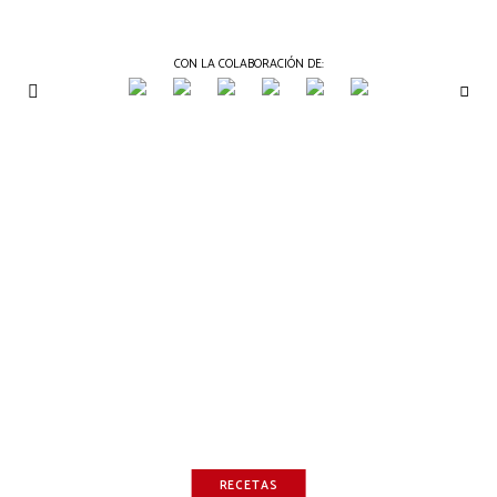
CON LA COLABORACIÓN DE:
THE
Periódico
de
GOURMET
Gastronomía
JOURNAL
RECETAS