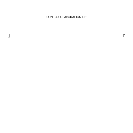
CON LA COLABORACIÓN DE:
THE
Periódico
de
GOURMET
Gastronomía
JOURNAL