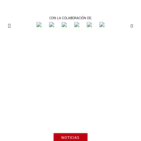
CON LA COLABORACIÓN DE:
THE
Periódico
de
GOURMET
Gastronomía
JOURNAL
NOTICIAS