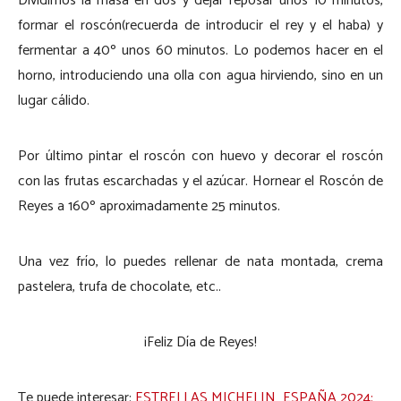
Dividimos la masa en dos y dejar reposar unos 10 minutos,
formar el roscón(recuerda de introducir el rey y el haba) y
fermentar a 40º unos 60 minutos. Lo podemos hacer en el
horno, introduciendo una olla con agua hirviendo, sino en un
lugar cálido.
Por último pintar el roscón con huevo y decorar el roscón
con las frutas escarchadas y el azúcar. Hornear el Roscón de
Reyes a 160º aproximadamente 25 minutos.
Una vez frío, lo puedes rellenar de nata montada, crema
pastelera, trufa de chocolate, etc..
¡Feliz Día de Reyes!
Te puede interesar:
ESTRELLAS MICHELIN ESPAÑA 2024: