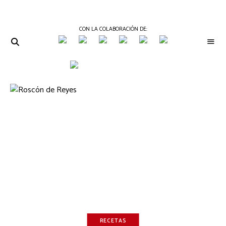
CON LA COLABORACIÓN DE:
THE
Periódico
de
GOURMET
Gastronomía
JOURNAL
RECETAS