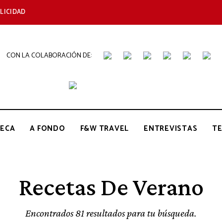
LICIDAD
CON LA COLABORACIÓN DE:
THE
Periódico
de
Gastronomía
GOURMET
ECA
A FONDO
F&W TRAVEL
ENTREVISTAS
T
JOURNAL
Recetas De Verano
Encontrados 81 resultados para tu búsqueda.