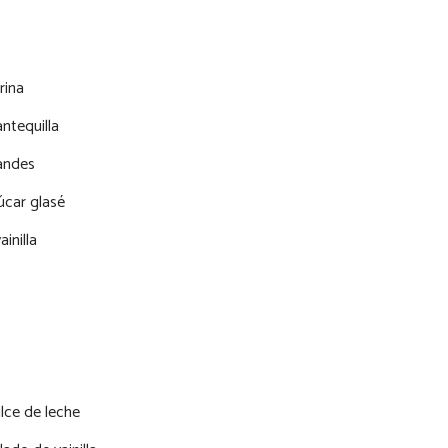
rina
ntequilla
andes
úcar glasé
inilla
lce de leche