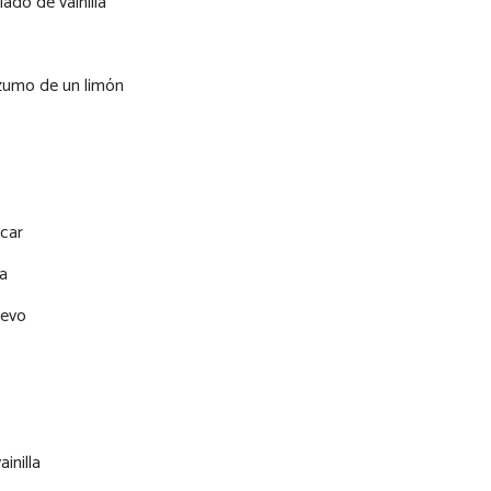
ado de vainilla
 zumo de un limón
úcar
a
uevo
inilla