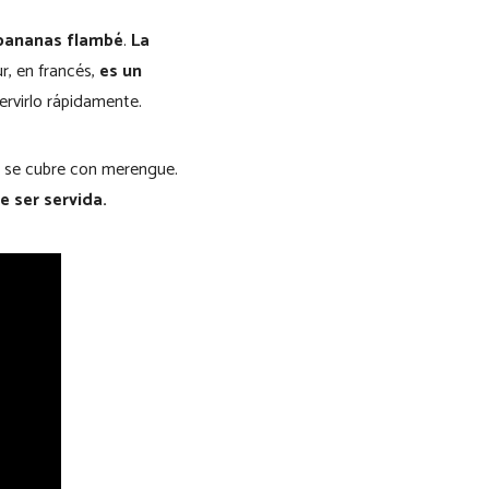
 bananas flambé
.
La
r, en francés,
es un
rvirlo rápidamente.
o, se cubre con merengue.
e ser servida.