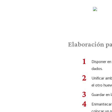
Elaboración pa
Disponer en 
dados.
Unificar amb
el otro huevo
Guardar en l
Enmantecar y
colocar un p