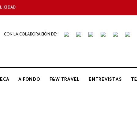
LICIDAD
CON LA COLABORACIÓN DE:
THE
Periódico
de
Gastronomía
GOURMET
ECA
A FONDO
F&W TRAVEL
ENTREVISTAS
T
JOURNAL