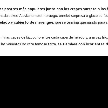
os postres más populares junto con los crepes suzzete o las
amada baked Alaska, omelet noruego, omelet sorpresa o glace au fou
helado y cubierto de merengue
, que se termina quemando para se
n finas capas de bizcocho entre cada capa de helado y, una vez frí
e las variantes de esta famosa tarta,
se flambea con licor antes d