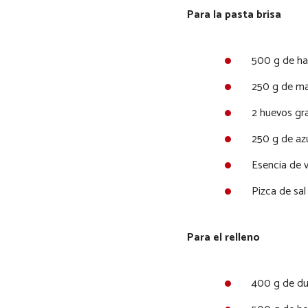
Para la pasta brisa
500 g de ha
250 g de ma
2 huevos gr
250 g de az
Esencia de va
Pizca de sal
Para el relleno
400 g de du