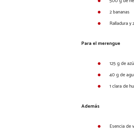
500 g de hel
2 bananas
Ralladura y
Para el merengue
125 g de az
40 g de agu
1 clara de h
Además
Esencia de va