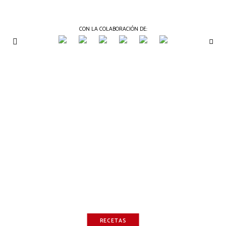
CON LA COLABORACIÓN DE:
THE
Periódico
de
GOURMET
Gastronomía
JOURNAL
RECETAS