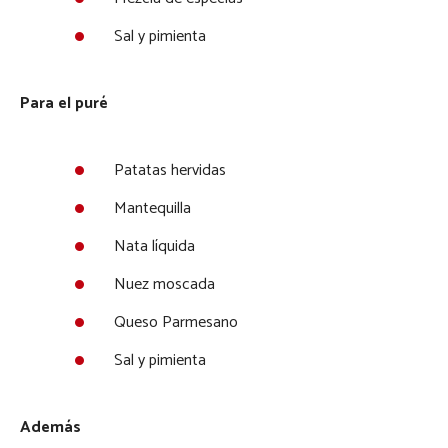
Sal y pimienta
Para el puré
Patatas hervidas
Mantequilla
Nata líquida
Nuez moscada
Queso Parmesano
Sal y pimienta
Además