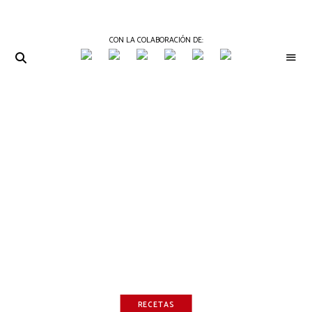
CON LA COLABORACIÓN DE:
THE
Periódico
de
GOURMET
Gastronomía
JOURNAL
RECETAS