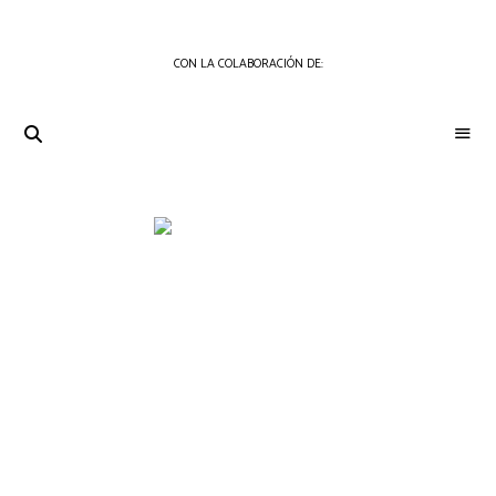
CON LA COLABORACIÓN DE:
THE
Periódico
de
GOURMET
Gastronomía
JOURNAL