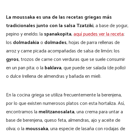
La moussaka es una de las recetas griegas más
tradicionales junto con la salsa Tzatziki
, a base de yogur,
pepino y eneldo; la
spanakopita
,
aquí puedes ver la receta
;
los
dolmadakia
o
dolmades
, hojas de parra rellenas de
arroz y carne picada acompañadas de salsa de limón; los
gyros
, trozos de carne con verduras que se suele consumir
en un pan pita; o la
baklava
, que puede ser salada (de pollo)
o dulce (rellena de almendras y bañada en miel).
En la cocina griega se utiliza frecuentemente la berenjena,
por lo que existen numerosos platos con esta hortaliza. Así,
encontramos la
melitzanosalata
, una crema para untar a
base de berenjena, queso feta, almendras, ajo y aceite de
oliva; o la
moussaka
, una especie de lasaña con rodajas de