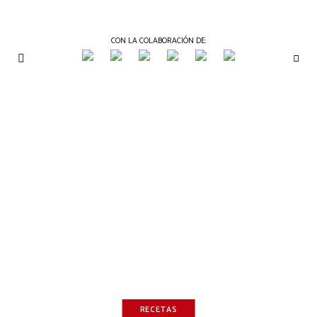
CON LA COLABORACIÓN DE:
THE
Periódico
de
GOURMET
Gastronomía
JOURNAL
RECETAS