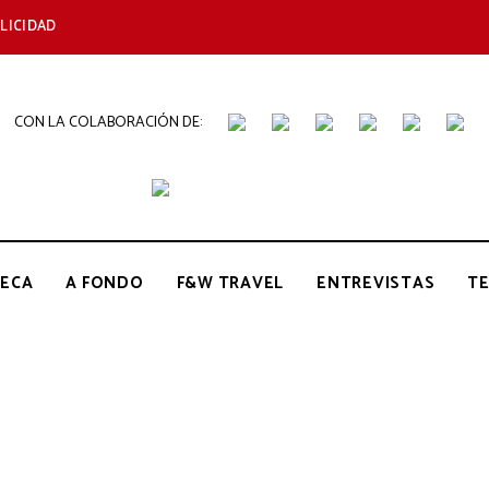
LICIDAD
CON LA COLABORACIÓN DE:
THE
Periódico
de
Gastronomía
GOURMET
ECA
A FONDO
F&W TRAVEL
ENTREVISTAS
T
JOURNAL