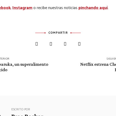
ebook
,
Instagram
o recibe nuestras noticias
pinchando aquí
.
COMPARTIR
NTERIOR
SIGUIE
baruka, un superalimento
Netflix estrena Ch
cido
ESCRITO POR