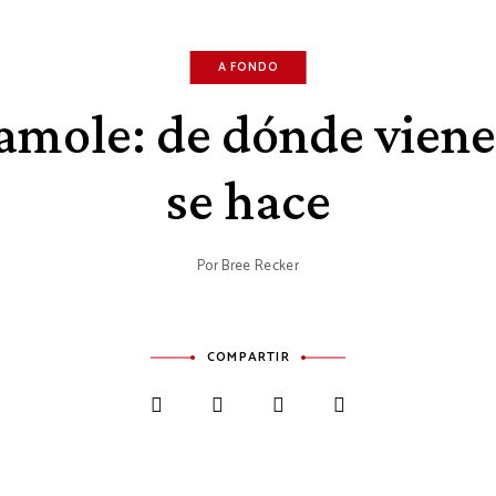
A FONDO
amole: de dónde vien
se hace
Por
Bree Recker
COMPARTIR