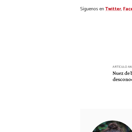
Síguenos en
Twitter
,
Fac
Navegación
ARTÍCULO A
de
Nuez de 
descono
entradas