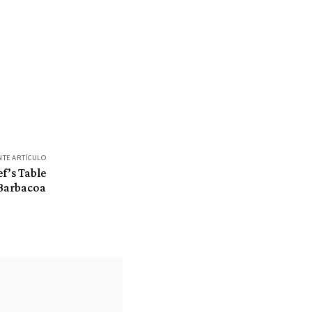
NTE ARTÍCULO
ef’s Table
Barbacoa