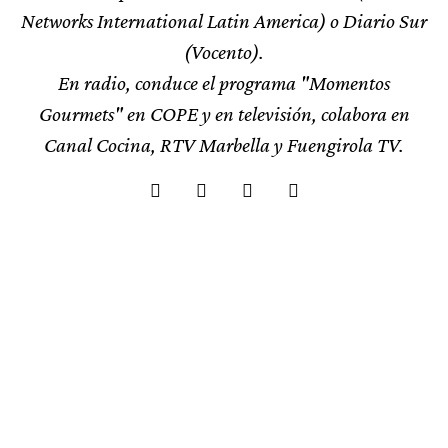
Networks International Latin America) o Diario Sur
(Vocento).
En radio, conduce el programa "Momentos
Gourmets" en COPE y en televisión, colabora en
Canal Cocina, RTV Marbella y Fuengirola TV.
F&W TRAVEL
Ronda, la Serranía con todo su brillo y sus
RECETAS