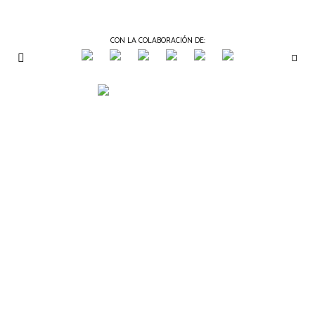
CON LA COLABORACIÓN DE:
THE
Periódico
de
GOURMET
Gastronomía
JOURNAL