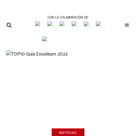
CON LA COLABORACIÓN DE:
THE
Periódico
de
GOURMET
Gastronomía
JOURNAL
NOTICIAS