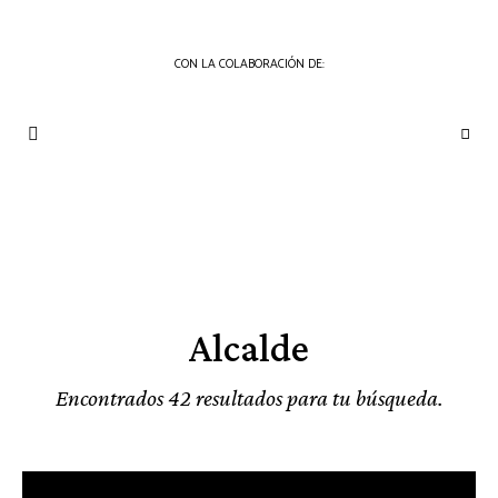
CON LA COLABORACIÓN DE:
THE
Periódico
de
GOURMET
Gastronomía
JOURNAL
Alcalde
Encontrados 42 resultados para tu búsqueda.