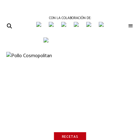
CON LA COLABORACIÓN DE:
THE
Periódico
de
GOURMET
Gastronomía
JOURNAL
RECETAS