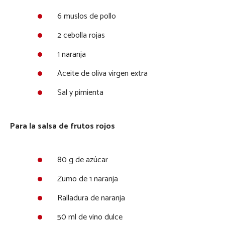
6 muslos de pollo
2 cebolla rojas
1 naranja
Aceite de oliva virgen extra
Sal y pimienta
Para la salsa de frutos rojos
80 g de azúcar
Zumo de 1 naranja
Ralladura de naranja
50 ml de vino dulce