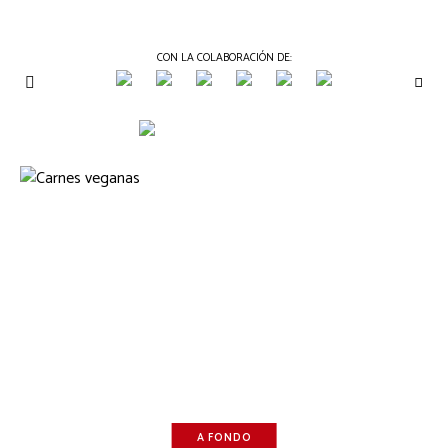
CON LA COLABORACIÓN DE:
THE
Periódico
de
GOURMET
Gastronomía
JOURNAL
A FONDO