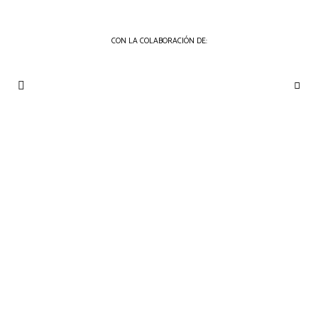
CON LA COLABORACIÓN DE:
THE
Periódico
de
GOURMET
Gastronomía
JOURNAL