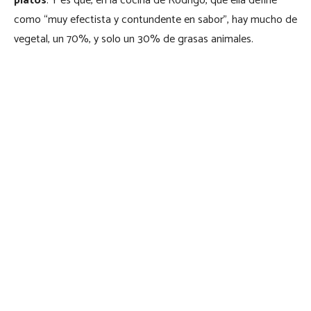
platos
. Y es que, en la cocina de Rodrigo, que ella define
como “muy efectista y contundente en sabor”, hay mucho de
vegetal, un 70%, y solo un 30% de grasas animales.