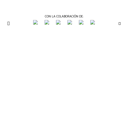
CON LA COLABORACIÓN DE:
THE
Periódico
de
GOURMET
Gastronomía
JOURNAL