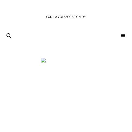
CON LA COLABORACIÓN DE:
THE
Periódico
de
GOURMET
Gastronomía
JOURNAL