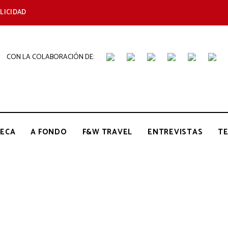
LICIDAD
CON LA COLABORACIÓN DE:
THE
Periódico
de
Gastronomía
GOURMET
ECA
A FONDO
F&W TRAVEL
ENTREVISTAS
T
JOURNAL