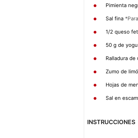
Pimienta neg
Sal fina
*Para
1/2
queso fe
50
g
de yogur
Ralladura de 
Zumo de lim
Hojas de me
Sal en esca
INSTRUCCIONES