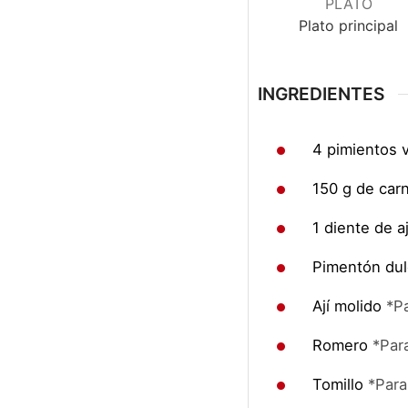
PLATO
Plato principal
INGREDIENTES
4
pimientos v
150
g
de car
1
diente de a
Pimentón du
Ají molido
*Pa
Romero
*Para
Tomillo
*Para