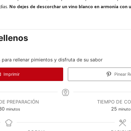
días.
No dejes de descorchar un vino blanco en armonía con 
ellenos
para rellenar pimientos y disfruta de su sabor
Imprimir
Pinear R
DE PREPARACIÓN
TIEMPO DE C
minutos
minut
30
25
minutos
minuto