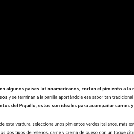
 en algunos países latinoamericanos, cortan el pimiento a la 
esos
y se terminan a la parrilla aportándole ese sabor tan tradicional
entos del Piquillo, estos son ideales para acompañar carnes y
de esta verdura, selecciona unos pimientos verdes italianos, más est
stos dos tipos de rellenos, carne y crema de queso con un toque cítri