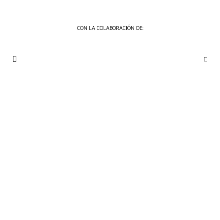
CON LA COLABORACIÓN DE:
THE
Periódico
de
GOURMET
Gastronomía
JOURNAL