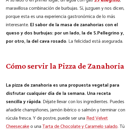
A su lado o en primer lugar, un agua con gas
S.Pellegrino
,
maravillosa combinación de burbujas. Sí, juzguen y nos dicen,
porque esta es una experiencia gastronómica de lo más
interesante.
El sabor de la masa de zanahorias con el
queso y dos burbujas: por un lado, la de S.Pellegrino y,
por otro, la del cava rosado
. La felicidad está asegurada.
Cómo servir la Pizza de Zanahoria
La pizza de zanahoria es una propuesta vegetal para
disfrutar cualquier día de la semana. Una receta
sencilla y rápida
. Déjate llevar con los ingredientes. Puedes
añadirle champiñones, jamón ibérico o salmón y terminar con
rúcula fresca. Y de postre, puede ser una
Red Velvet
Cheesecake
o una
Tarta de Chocolate y Caramelo salado
. Tú