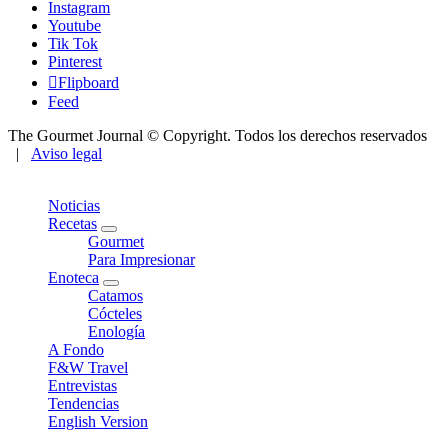
Instagram
Youtube
Tik Tok
Pinterest
Flipboard
Feed
The Gourmet Journal © Copyright. Todos los derechos reservados
|
Aviso legal
Close
Noticias
Recetas
expand
Gourmet
child
Para Impresionar
menu
Enoteca
expand
Catamos
child
Cócteles
menu
Enología
A Fondo
F&W Travel
Entrevistas
Tendencias
English Version