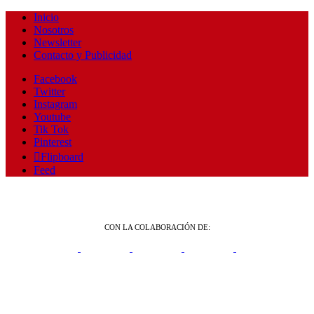
Inicio
Nosotros
Newsletter
Contacto y Publicidad
Facebook
Twitter
Instagram
Youtube
Tik Tok
Pinterest
Flipboard
Feed
CON LA COLABORACIÓN DE: