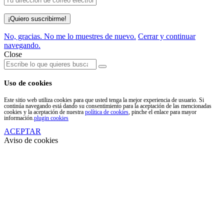
No, gracias. No me lo muestres de nuevo.
Cerrar y continuar
navegando.
Close
Search
Search
for:
Uso de cookies
Este sitio web utiliza cookies para que usted tenga la mejor experiencia de usuario. Si
continúa navegando está dando su consentimiento para la aceptación de las mencionadas
cookies y la aceptación de nuestra
política de cookies
, pinche el enlace para mayor
información.
plugin cookies
ACEPTAR
Aviso de cookies