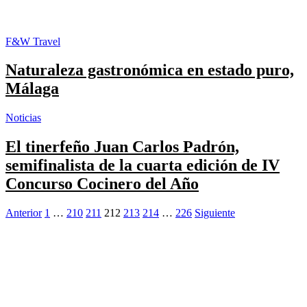
F&W Travel
Naturaleza gastronómica en estado puro,
Málaga
Noticias
El tinerfeño Juan Carlos Padrón,
semifinalista de la cuarta edición de IV
Concurso Cocinero del Año
Posts
Anterior
1
…
210
211
212
213
214
…
226
Siguiente
navigation