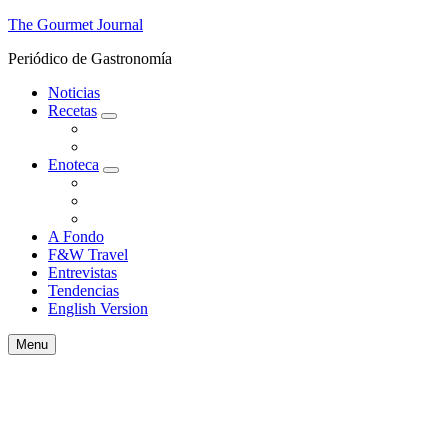
The Gourmet Journal
Periódico de Gastronomía
Noticias
Recetas
expand
Gourmet
child
Para Impresionar
menu
Enoteca
expand
Catamos
child
Cócteles
menu
Enología
A Fondo
F&W Travel
Entrevistas
Tendencias
English Version
Search
Menu