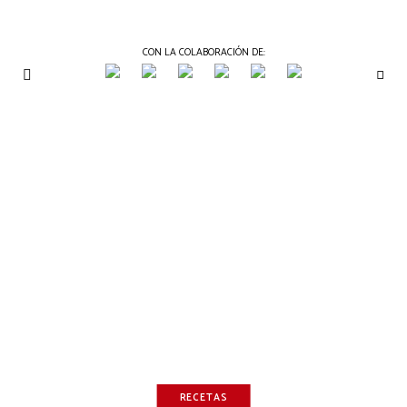
CON LA COLABORACIÓN DE:
THE
Periódico
de
GOURMET
Gastronomía
JOURNAL
RECETAS