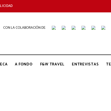
LICIDAD
CON LA COLABORACIÓN DE:
THE
Periódico
de
Gastronomía
GOURMET
ECA
A FONDO
F&W TRAVEL
ENTREVISTAS
T
JOURNAL