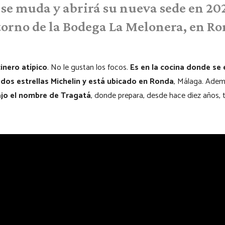
 se muda y abrirá su nueva sede en
202
orno de la Bodega La Melonera, en R
inero atípico
. No le gustan los focos.
Es en la cocina donde se 
dos estrellas Michelin y está ubicado en Ronda
, Málaga. Adem
jo el nombre de Tragatá
, donde prepara, desde hace diez años, 