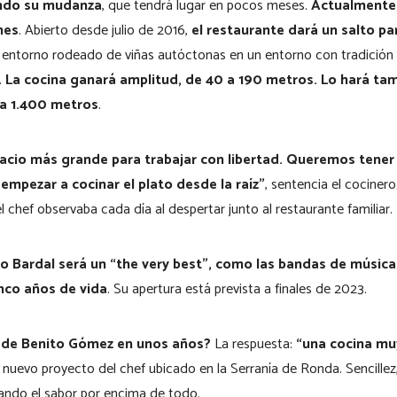
ndo su mudanza
, que tendrá lugar en pocos meses.
Actualmente,
hes
. Abierto desde julio de 2016,
el restaurante dará un salto pa
n entorno rodeado de viñas autóctonas en un entorno con tradición 
.
La cocina ganará amplitud, de 40 a 190 metros. Lo hará tam
a 1.400 metros
.
cio más grande para trabajar con libertad. Queremos tener t
empezar a cocinar el plato desde la raíz”
, sentencia el cociner
l chef observaba cada día al despertar junto al restaurante familiar.
o Bardal será un “the very best”, como las bandas de música
inco años de vida
. Su apertura está prevista a finales de 2023.
a de Benito Gómez en unos años?
La respuesta:
“una cocina mu
 el nuevo proyecto del chef ubicado en la Serranía de Ronda. Sencillez
mando el sabor por encima de todo.