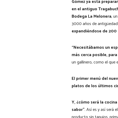
Gómez ya está prepara
en el antiguo Tragabuc
Bodega La Melonera
, u
3000 años de antigüedad
expandiéndose de 200 
“Necesitábamos un espa
más cerca posible, para 
un gallinero, como el que e
El primer menú del nuev
platos de los últimos c
Y, ¿cómo será la cocin
sabor”
. Así es y así será
producto sin tapujos, pri