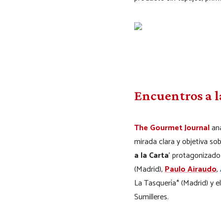
Encuentros a l
The Gourmet Journal
ana
mirada clara y objetiva so
a la Carta
’
protagonizado
(Madrid),
Paulo Airaudo
,
La Tasquería* (Madrid) y e
Sumilleres.