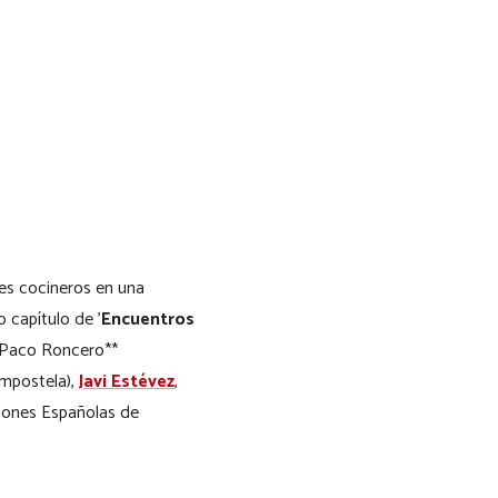
es cocineros en una
 capítulo de ’
Encuentros
 Paco Roncero**
ompostela),
Javi Estévez
,
ciones Españolas de