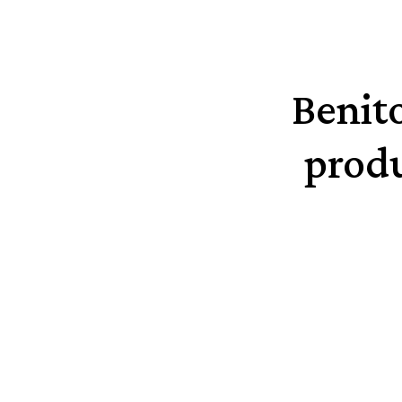
Benit
produ