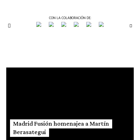
CON LA COLABORACIÓN DE:
THE
Periódico
de
GOURMET
Gastronomía
JOURNAL
Madrid Fusión homenajea a Martín
Berasategui