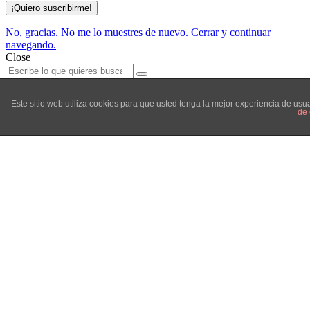
No, gracias. No me lo muestres de nuevo.
Cerrar y continuar
navegando.
Close
Search
Search
for:
Este sitio web utiliza cookies para que usted tenga la mejor experiencia de u
de 