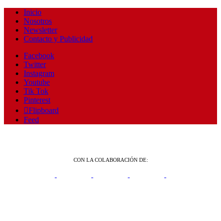
Inicio
Nosotros
Newsletter
Contacto y Publicidad
Facebook
Twitter
Instagram
Youtube
Tik Tok
Pinterest
Flipboard
Feed
CON LA COLABORACIÓN DE: