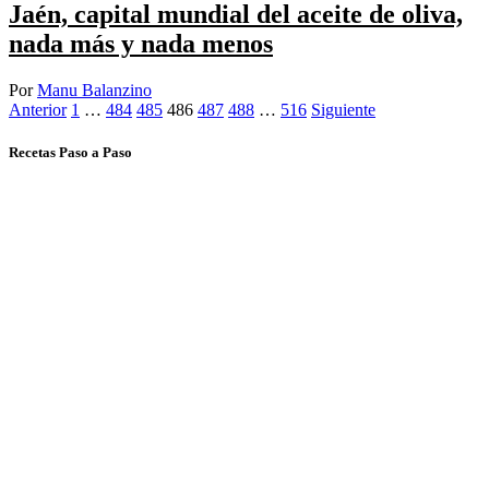
Jaén, capital mundial del aceite de oliva,
nada más y nada menos
Por
Manu Balanzino
Posts
Anterior
1
…
484
485
486
487
488
…
516
Siguiente
navigation
Recetas Paso a Paso