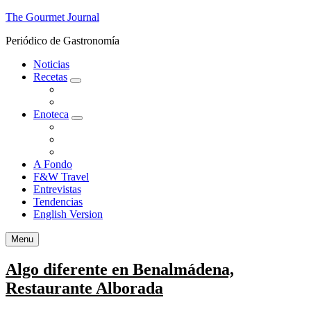
The Gourmet Journal
Periódico de Gastronomía
Noticias
Recetas
expand
Gourmet
child
Para Impresionar
menu
Enoteca
expand
Catamos
child
Cócteles
menu
Enología
A Fondo
F&W Travel
Entrevistas
Tendencias
English Version
Search
Menu
Algo diferente en Benalmádena,
Restaurante Alborada