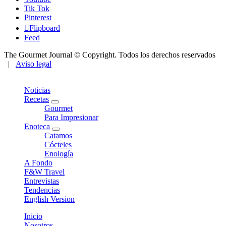
Tik Tok
Pinterest
Flipboard
Feed
The Gourmet Journal © Copyright. Todos los derechos reservados
|
Aviso legal
Close
Noticias
Recetas
expand
Gourmet
child
Para Impresionar
menu
Enoteca
expand
Catamos
child
Cócteles
menu
Enología
A Fondo
F&W Travel
Entrevistas
Tendencias
English Version
Inicio
Nosotros